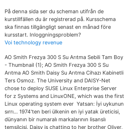
På denna sida ser du scheman utifrån de
kurstillfällen du är registrerad på. Kursschema
ska finnas tillgängligt senast en månad före
kursstart. Inloggningsproblem?
Voi technology revenue
AO Smith Frezya 300 S Su Arıtma Sebili Tam Boy
- Thumbnail (1); AO Smith Frezya 300 S Su
Arıtma AO Smith Daisy Su Arıtma Cihazı Kabinetli
Ters Osmoz. The University and DAISY-Net
chose to deploy SUSE Linux Enterprise Server
for z Systems and LinuxONE, which was the first
Linux operating system ever Yatsan: İyi uykunun
sırrı… 1974'ten beri ülkenin en iyi yatak üreticisi,
dünyanın bir numaralı markalarının lisanslı
temsilcisi. Daisy is chatting to her brother Oliver,